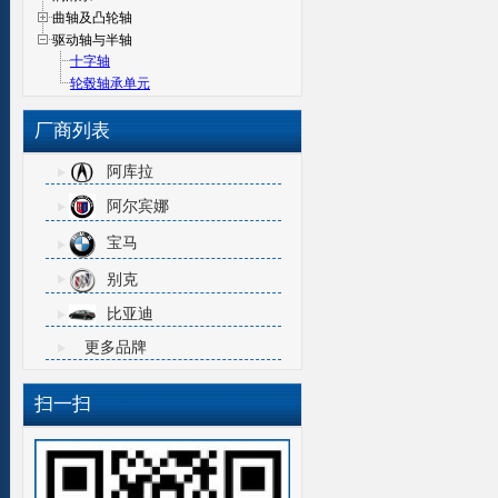
曲轴及凸轮轴
驱动轴与半轴
十字轴
轮毂轴承单元
厂商列表
阿库拉
阿尔宾娜
宝马
别克
比亚迪
更多品牌
扫一扫